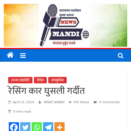
Skip
to
content
NEWZMAN
NEWZMANDI
ताज्या घडामोडी
विदेश
सांस्कृतिक
रेसिंग कार घुसली गर्दीत
April 22, 2024
NEWZ MANDI
432 Views
0 Comments
0 min read