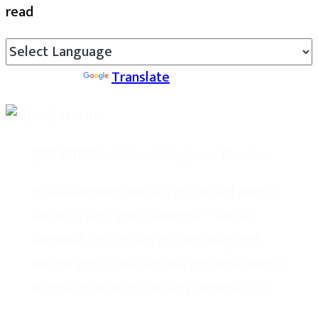
read
Powered by
Translate
मुख्य संपादक:-
Mukund Raghuvir Phadke
या संकेतस्थळावर प्रकाशित झालेला सर्व मजकूर,
लेख आणि त्याचे हक्क ,जबाबदारी‘ ’ संबंधित
लेखकांकडे आहेत.प्रसिद्ध झालेल्या मजकुराशी
संपादक सहमत असतीलच असे नाही याचे उल्लंघन
करणाऱ्यांवर कायदेशीर कारवाई करण्यात येईल.