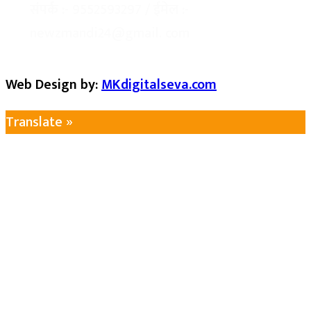
संपर्क :-
9552593297
/ ईमेल :-
newzmandi24@gmail. com
Web Design by:
MKdigitalseva.com
Translate »