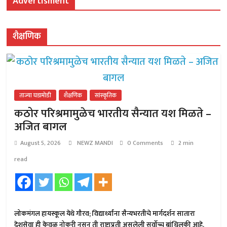
Advertisment
शैक्षणिक
ताज्या घडामोडी
शैक्षणिक
सांस्कृतिक
कठोर परिश्रमामुळेच भारतीय सैन्यात यश मिळते –
अजित बागल
August 5, 2026
NEWZ MANDI
0 Comments
2 min
read
लोकमंगल हायस्कूल येथे गौरव; विद्यार्थ्यांना सैन्यभरतीचे मार्गदर्शन सातारा
देशसेवा ही केवळ नोकरी नसून ती राष्ट्राप्रती असलेली सर्वोच्च बांधिलकी आहे.