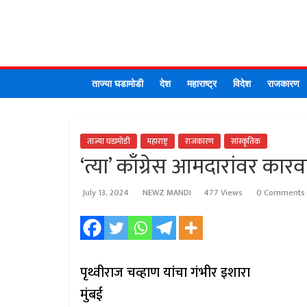
Skip
to
content
ताज्या घडामोडी
देश
महाराष्ट्र
विदेश
राजकारण
ताज्या घडामोडी
महाराष्ट्र
राजकारण
सांस्कृतिक
‘त्या’ काँग्रेस आमदारांवर कार
July 13, 2024
NEWZ MANDI
477 Views
0 Comments
पृथ्वीराज चव्हाण यांचा गंभीर इशारा
मुंबई