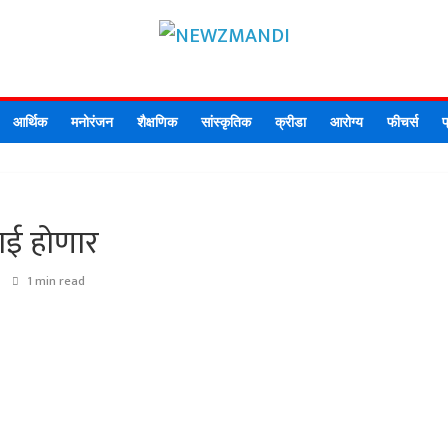
NEWZMAN
NEWZMANDI
आर्थिक
मनोरंजन
शैक्षणिक
सांस्कृतिक
क्रीडा
आरोग्य
फीचर्स
प
वाई होणार
1 min read