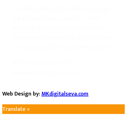
या संकेतस्थळावर प्रकाशित झालेला सर्व मजकूर,
लेख आणि त्याचे हक्क ,जबाबदारी‘ ’ संबंधित
लेखकांकडे आहेत.प्रसिद्ध झालेल्या मजकुराशी
संपादक सहमत असतीलच असे नाही याचे उल्लंघन
करणाऱ्यांवर कायदेशीर कारवाई करण्यात येईल.
संपर्क :-
9552593297
/ ईमेल :-
newzmandi24@gmail. com
Web Design by:
MKdigitalseva.com
Translate »