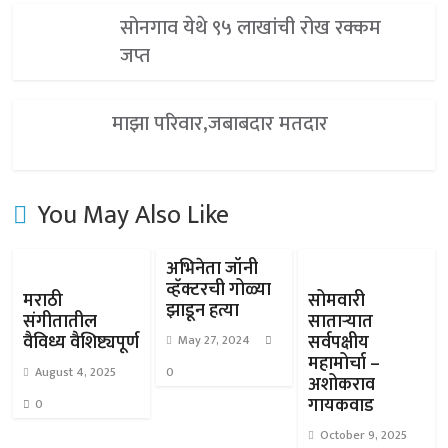
सोनगाव येथे ९५ लाखांची रोख रक्कम
जप्त
माझा परिवार,जबाबदार मतदार
You May Also Like
अभिनेता जॉनी
व्हॅक्टरची गोळ्या
मराठी
सोमवारी
झाडून हत्या
संगीतातील
साताऱ्यात
वैविध्य वैशिष्ट्यपूर्ण
सर्वपक्षीय
May 27, 2024
महामोर्चा –
August 4, 2025
0
अशोकराव
गायकवाड
0
October 9, 2025